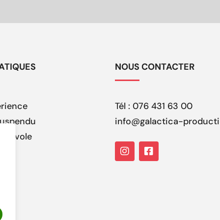
RATIQUES
NOUS CONTACTER
érience
Tél : 076 431 63 00
 suspendu
info@galactica-product
bénévole