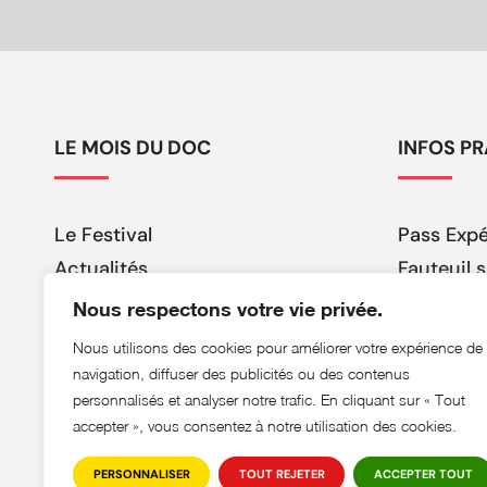
LE MOIS DU DOC
INFOS P
Le Festival
Pass Exp
Actualités
Fauteuil
Le fauteuil suspendu
Devenir 
Nous respectons votre vie privée.
Jura Super 8
FAQ
Nous utilisons des cookies pour améliorer votre expérience de
Nestor pour les Senior
navigation, diffuser des publicités ou des contenus
Billetterie
personnalisés et analyser notre trafic. En cliquant sur « Tout
accepter », vous consentez à notre utilisation des cookies.
PERSONNALISER
TOUT REJETER
ACCEPTER TOUT