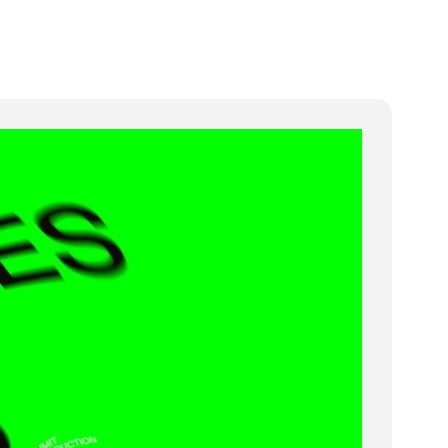
émajoie Le Noirmont, Cinélucarne
10h15